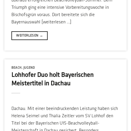
überaus erfolgreichen Beachvolleyball-Sommer. Dem
Triumph ging eine intensive Vorbereitungswoche in
Bischofsgrün voraus. Dort bereitete sich die
Bayernauswahl [weiterlesen …]
WEITERLESEN
→
BEACH
,
JUGEND
Lohhofer Duo holt Bayerischen
Meistertitel in Dachau
Dachau. Mit einer beeindruckenden Leistung haben sich
Helena Seimel und Thalia Zeitler vom SV Lohhof den
Titel bei der Bayerischen U15-Beachvolleyball-
Meisterschaft in Dachau gesichert. Besonders