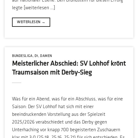
auf nationaler Ebene. Den Grundstein für diesen Erfolg
legte [weiterlesen …]
WEITERLESEN
→
BUNDESLIGA
,
D1
,
DAMEN
Meisterlicher Abschied: SV Lohhof krönt
Traumsaison mit Derby-Sieg
Was für ein Abend, was für ein Abschluss, was für eine
Saison: Der SV Lohhof hat sich mit einer
beeindruckenden Vorstellung aus der Spielzeit
2025/2026 verabschiedet und das Derby gegen
Unterhaching vor knapp 700 begeisterten Zuschauern
klar mit 3:0 (25:18, 25:16, 25:21) für sich entschieden. Es