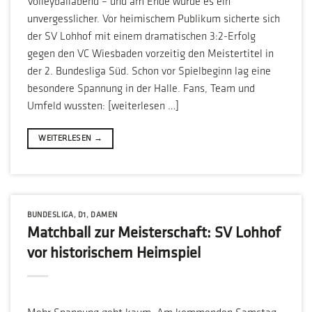
Volleyballabend – und am Ende wurde es ein
unvergesslicher. Vor heimischem Publikum sicherte sich
der SV Lohhof mit einem dramatischen 3:2-Erfolg
gegen den VC Wiesbaden vorzeitig den Meistertitel in
der 2. Bundesliga Süd. Schon vor Spielbeginn lag eine
besondere Spannung in der Halle. Fans, Team und
Umfeld wussten: [weiterlesen …]
WEITERLESEN
→
BUNDESLIGA
,
D1
,
DAMEN
Matchball zur Meisterschaft: SV Lohhof
vor historischem Heimspiel