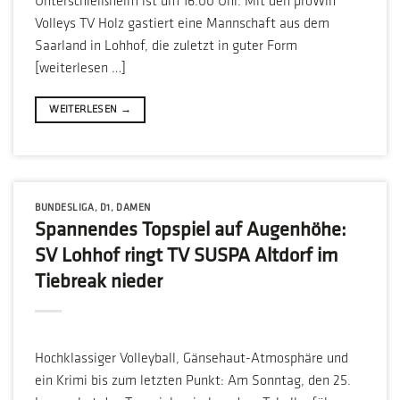
Unterschleißheim ist um 16.00 Uhr. Mit den proWin
Volleys TV Holz gastiert eine Mannschaft aus dem
Saarland in Lohhof, die zuletzt in guter Form
[weiterlesen …]
WEITERLESEN
→
BUNDESLIGA
,
D1
,
DAMEN
Spannendes Topspiel auf Augenhöhe:
SV Lohhof ringt TV SUSPA Altdorf im
Tiebreak nieder
Hochklassiger Volleyball, Gänsehaut-Atmosphäre und
ein Krimi bis zum letzten Punkt: Am Sonntag, den 25.