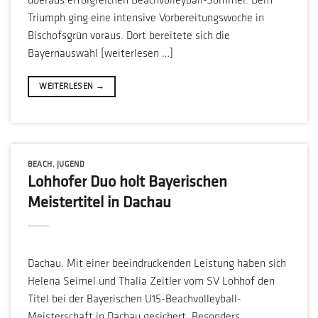
überaus erfolgreichen Beachvolleyball-Sommer. Dem
Triumph ging eine intensive Vorbereitungswoche in
Bischofsgrün voraus. Dort bereitete sich die
Bayernauswahl [weiterlesen …]
WEITERLESEN
→
BEACH
,
JUGEND
Lohhofer Duo holt Bayerischen
Meistertitel in Dachau
Dachau. Mit einer beeindruckenden Leistung haben sich
Helena Seimel und Thalia Zeitler vom SV Lohhof den
Titel bei der Bayerischen U15-Beachvolleyball-
Meisterschaft in Dachau gesichert. Besonders