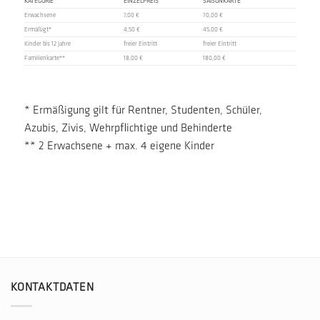
KATEGORIE
EINZELPREIS
SAISONKARTE
Erwachsene
7,00 €
70,00 €
Ermäßigt*
4,50 €
45,00 €
Kinder bis 12 Jahre
freier Eintritt
freier Eintritt
Familienkarte**
18,00 €
180,00 €
* Ermäßigung gilt für Rentner, Studenten, Schüler,
Azubis, Zivis, Wehrpflichtige und Behinderte
** 2 Erwachsene + max. 4 eigene Kinder
KONTAKTDATEN