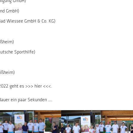
nigung GmbH)
land GmbH)
 Bad Wiessee GmbH & Co. KG)
eißheim)
utsche Sporthilfe)
eißheim)
2022 geht es
>>> hier <<<
.
 dauer ein paar Sekunden ….