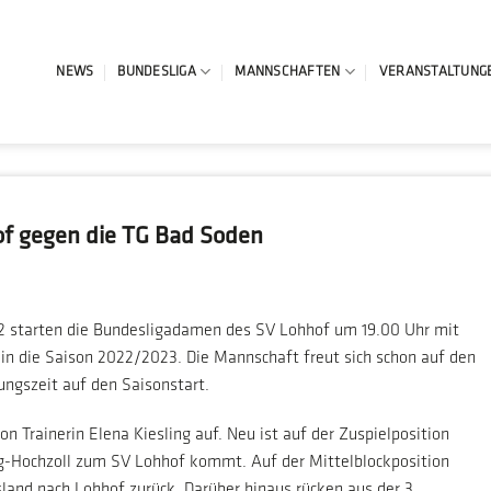
NEWS
BUNDESLIGA
MANNSCHAFTEN
VERANSTALTUNG
of gegen die TG Bad Soden
starten die Bundesligadamen des SV Lohhof um 19.00 Uhr mit
n die Saison 2022/2023. Die Mannschaft freut sich schon auf den
ungszeit auf den Saisonstart.
 Trainerin Elena Kiesling auf. Neu ist auf der Zuspielposition
rg-Hochzoll zum SV Lohhof kommt. Auf der Mittelblockposition
land nach Lohhof zurück. Darüber hinaus rücken aus der 3.