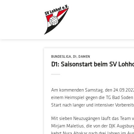
Zum
Inhalt
springen
BUNDESLIGA
,
D1
,
DAMEN
D1: Saisonstart beim SV Lohh
Am kommenden Samstag, den 24.09.2022 
einem Heimspiel gegen die TG Bad Soden i
Start nach langer und intensiver Vorbereit
Mit sieben Neuzugängen läuft das Team von
Mirjam Maletius, die von der DJK Augsbu
kehrt Nura Abakar nach drei Jahren im Aus