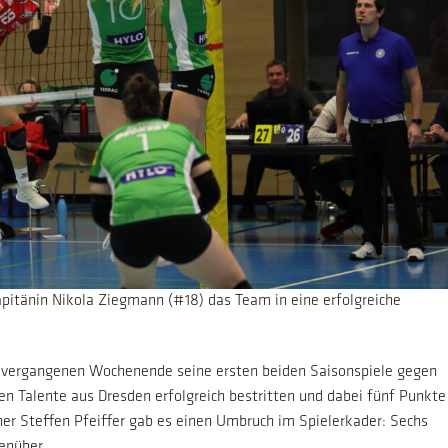
apitänin Nikola Ziegmann (#18) das Team in eine erfolgreiche
 vergangenen Wochenende seine ersten beiden Saisonspiele gegen
en Talente aus Dresden erfolgreich bestritten und dabei fünf Punkte
er Steffen Pfeiffer gab es einen Umbruch im Spielerkader: Sechs
enüber.