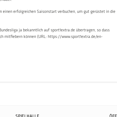
en einen erfolgreichen Saisonstart verbuchen, um gut gerüstet in die
 Bundesliga ja bekanntlich auf
sport1extra.de
übertragen, so dass
noch mitfiebern können (URL: https://www.sport1extra.de/en-
SPIELHALLE
ÖFF