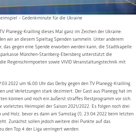
eimspiel – Gedenkminute für die Ukraine
V Planegg-Krailling dieses Mal ganz im Zeichen der Ukraine:
den wir an diesem Spieltag Spenden sammeln. Unter anderem
r, das gegen eine Spende erworben werden kann, die Stadtkapelle
ssparkasse München-Starnberg-Ebersberg unterstützt die
 die Regenschirmpoeten sowie VIVID Veranstaltungstechnik mit
7.03.2022 um 16:00 Uhr das Derby gegen den TV Planegg-Krailling.
n und Verletzungen stark dezimiert. Der Gast aus Planegg hat im
eiten können und noch ein äußerst straffes Restprogramm vor sich.
hr vorletztes Heimspiel der Saison 2021/2022. Es folgen noch drei
 und Holz, bevor es dann am Samstag (!), 23.04.2022 beim letzten
ht. Zunächst sollen jedoch weitere drei Punkte auf das
u den Top 4 der Liga verringert werden.