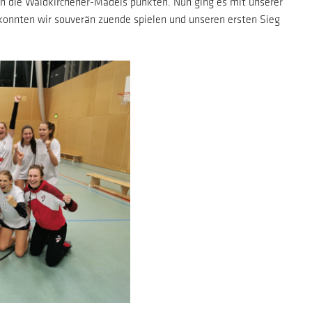
n die Waldkirchener-Mädels punkten. Nun ging es mit unserer
 konnten wir souverän zuende spielen und unseren ersten Sieg