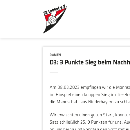
Zum
Inhalt
springen
DAMEN
D3: 3 Punkte Sieg beim Nachh
Am 08.03.2023 empfingen wir die Mannsch
im Hinspiel einen knappen Sieg im Tie-Br
die Mannschaft aus Niederbayern zu schla
Wir erwischten einen guten Start, konnte
Satz schließlich 25:19 Punkten für uns. A
an uns heran und konnten den Satz mit ei