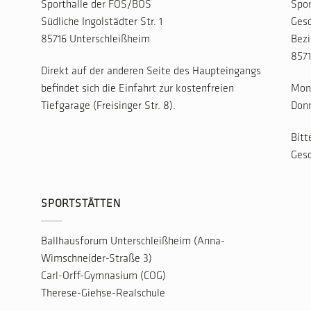
Sporthalle der FOS/BOS
Spor
Südliche Ingolstädter Str. 1
Gesc
85716 Unterschleißheim
Bezi
8571
Direkt auf der anderen Seite des Haupteingangs
befindet sich die Einfahrt zur kostenfreien
Mont
Tiefgarage (Freisinger Str. 8).
Donn
Bitt
Gesc
SPORTSTÄTTEN
Ballhausforum Unterschleißheim (Anna-
Wimschneider-Straße 3)
Carl-Orff-Gymnasium (COG)
Therese-Giehse-Realschule