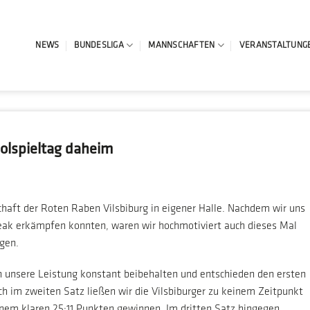
NEWS
BUNDESLIGA
MANNSCHAFTEN
VERANSTALTUNG
olspieltag daheim
aft der Roten Raben Vilsbiburg in eigener Halle. Nachdem wir uns
eak erkämpfen konnten, waren wir hochmotiviert auch dieses Mal
gen.
n unsere Leistung konstant beibehalten und entschieden den ersten
uch im zweiten Satz ließen wir die Vilsbiburger zu keinem Zeitpunkt
nem klaren 25:11 Punkten gewinnen. Im dritten Satz hingegen