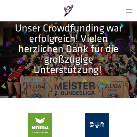
Zum
Inhalt
springen
Unser Crowdfunding war
erfolgreich! Vielen
herzlichen Dank für die
Wir l(i)eben
großzügige
VOLLEYBALL
Unterstützung!
0
0
0
HOURS
MIN
SEC